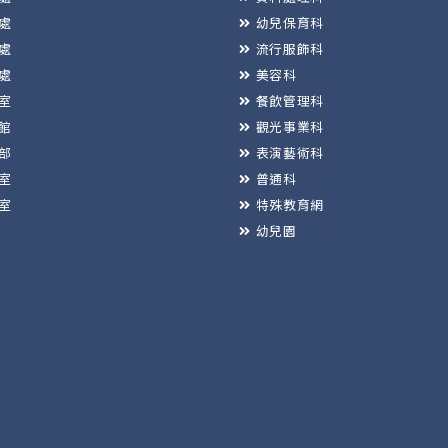
處
幼兒保育科
處
流行服飾科
處
美容科
室
餐飲管理科
館
觀光事業科
部
表演藝術科
室
普通科
室
特殊教育網
幼兒園