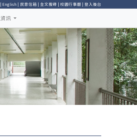
|
English
|
民意信箱
|
全文搜尋
|
校園行事曆
|
登入後台
生資訊