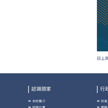
回上
認識頭家
行
本校簡介
校長
地理位置
教務