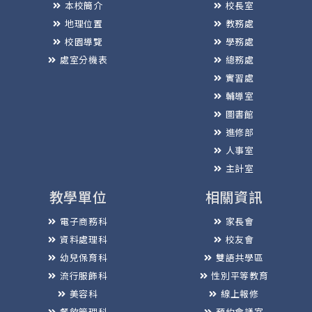
本校簡介
校長室
地理位置
教務處
校園導覽
學務處
處室分機表
總務處
實習處
輔導室
圖書館
進修部
人事室
主計室
教學單位
相關資訊
電子商務科
家長會
資料處理科
校友會
幼兒保育科
雙語共學區
流行服飾科
性別平等教育
美容科
線上報修
餐飲管理科
預約會議室