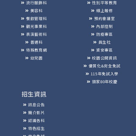
流行服飾科
性別平等教育
美容科
線上報修
餐飲管理科
預約會議室
觀光事業科
內部控制
表演藝術科
防疫專區
普通科
員生社
特殊教育網
資安專區
幼兒園
校園公開資訊
優質化&完全免試
115年免試入學
頭家80年校慶
招生資訊
訊息公告
簡介影片
認識各科
特色招生