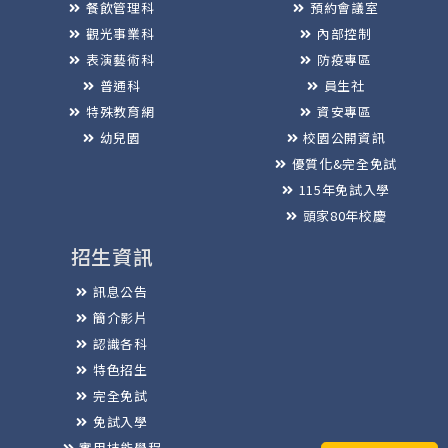
餐飲管理科
預約會議室
觀光事業科
內部控制
表演藝術科
防疫專區
普通科
員生社
特殊教育網
資安專區
幼兒園
校園公開資訊
優質化&完全免試
115年免試入學
頭家80年校慶
招生資訊
訊息公告
簡介影片
認識各科
特色招生
完全免試
免試入學
實用技能學程