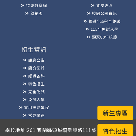
特殊教育網
資安專區
幼兒園
校園公開資訊
優質化&完全免試
115年免試入學
頭家80年校慶
招生資訊
訊息公告
簡介影片
認識各科
特色招生
完全免試
免試入學
實用技能學程
新生專區
常見問題
榮譽榜
學校地址:261 宜蘭縣頭城鎮新興路111號 / 電話總機:03-
特色招生