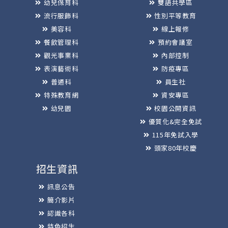
幼兒保育科
雙語共學區
流行服飾科
性別平等教育
美容科
線上報修
餐飲管理科
預約會議室
觀光事業科
內部控制
表演藝術科
防疫專區
普通科
員生社
特殊教育網
資安專區
幼兒園
校園公開資訊
優質化&完全免試
115年免試入學
頭家80年校慶
招生資訊
訊息公告
簡介影片
認識各科
特色招生