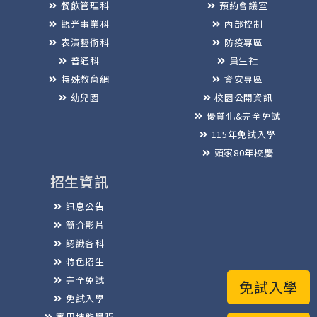
餐飲管理科
預約會議室
觀光事業科
內部控制
表演藝術科
防疫專區
普通科
員生社
特殊教育網
資安專區
幼兒園
校園公開資訊
優質化&完全免試
115年免試入學
頭家80年校慶
招生資訊
訊息公告
簡介影片
認識各科
特色招生
完全免試
免試入學
免試入學
實用技能學程