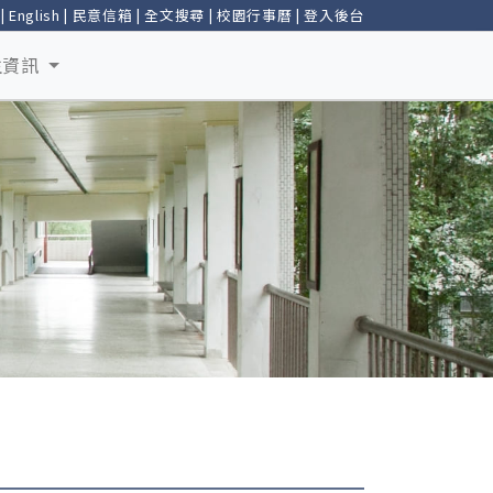
|
English
|
民意信箱
|
全文搜尋
|
校園行事曆
|
登入後台
生資訊