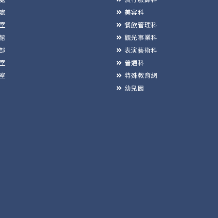
處
美容科
室
餐飲管理科
館
觀光事業科
部
表演藝術科
室
普通科
室
特殊教育網
幼兒園