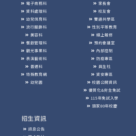
電子商務科
家長會
資料處理科
校友會
幼兒保育科
雙語共學區
流行服飾科
性別平等教育
美容科
線上報修
餐飲管理科
預約會議室
觀光事業科
內部控制
表演藝術科
防疫專區
普通科
員生社
特殊教育網
資安專區
幼兒園
校園公開資訊
優質化&完全免試
115年免試入學
頭家80年校慶
招生資訊
訊息公告