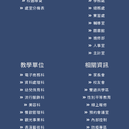
校園導覽
學務處
處室分機表
總務處
實習處
輔導室
圖書館
進修部
人事室
主計室
教學單位
相關資訊
電子商務科
家長會
資料處理科
校友會
幼兒保育科
雙語共學區
流行服飾科
性別平等教育
美容科
線上報修
餐飲管理科
預約會議室
觀光事業科
內部控制
表演藝術科
防疫專區