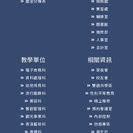
處室分機表
總務處
實習處
輔導室
圖書館
進修部
人事室
主計室
教學單位
相關資訊
電子商務科
家長會
資料處理科
校友會
幼兒保育科
雙語共學區
流行服飾科
性別平等教育
美容科
線上報修
餐飲管理科
預約會議室
觀光事業科
內部控制
表演藝術科
防疫專區
普通科
員生社