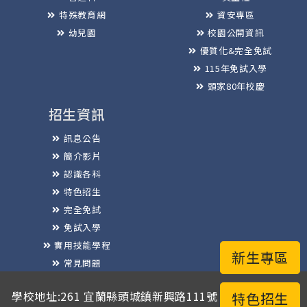
特殊教育網
資安專區
幼兒園
校園公開資訊
優質化&完全免試
115年免試入學
頭家80年校慶
招生資訊
訊息公告
簡介影片
認識各科
特色招生
完全免試
免試入學
實用技能學程
新生專區
常見問題
榮譽榜
學校地址:261 宜蘭縣頭城鎮新興路111號 / 電話總機:03-
特色招生