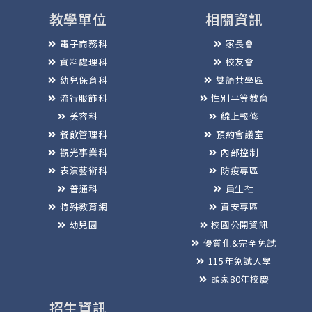
教學單位
相關資訊
電子商務科
家長會
資料處理科
校友會
幼兒保育科
雙語共學區
流行服飾科
性別平等教育
美容科
線上報修
餐飲管理科
預約會議室
觀光事業科
內部控制
表演藝術科
防疫專區
普通科
員生社
特殊教育網
資安專區
幼兒園
校園公開資訊
優質化&完全免試
115年免試入學
頭家80年校慶
招生資訊