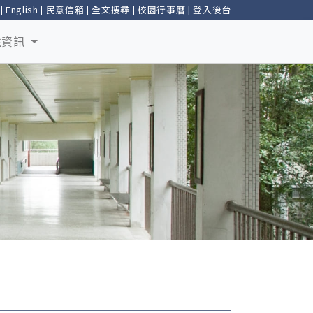
|
English
|
民意信箱
|
全文搜尋
|
校園行事曆
|
登入後台
生資訊