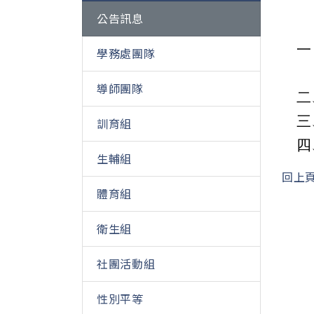
公告訊息
學務處團隊
導師團隊
二
三
訓育組
四
生輔組
回上
體育組
衛生組
社團活動組
性別平等