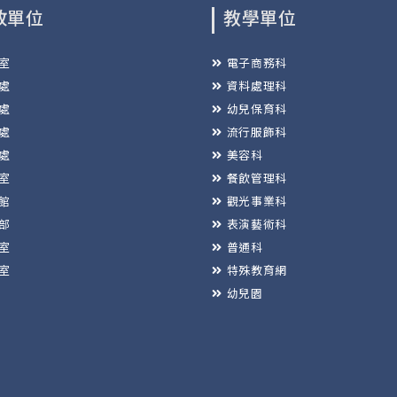
政單位
教學單位
室
電子商務科
處
資料處理科
處
幼兒保育科
處
流行服飾科
處
美容科
室
餐飲管理科
館
觀光事業科
部
表演藝術科
室
普通科
室
特殊教育網
幼兒園