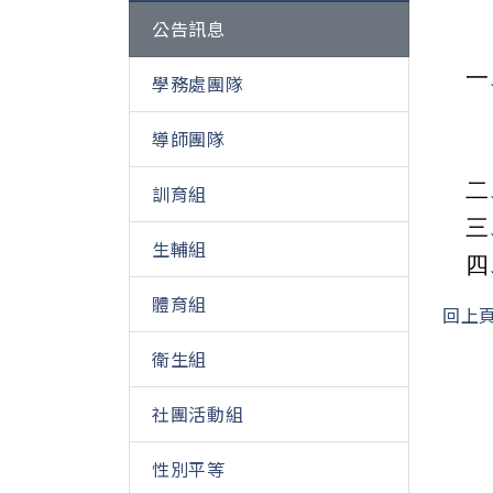
公告訊息
一
學務處團隊
導師團隊
二
訓育組
三
生輔組
四
體育組
回上
衛生組
社團活動組
性別平等