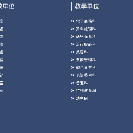
政單位
教學單位
室
電子商務科
處
資料處理科
處
幼兒保育科
處
流行服飾科
處
美容科
室
餐飲管理科
館
觀光事業科
部
表演藝術科
室
普通科
室
特殊教育網
幼兒園