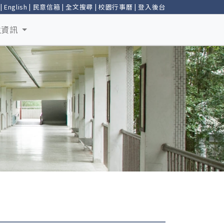
|
English
|
民意信箱
|
全文搜尋
|
校園行事曆
|
登入後台
生資訊