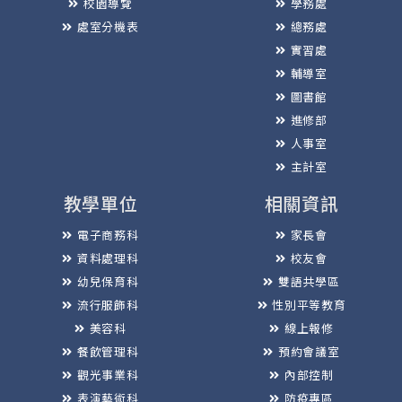
校園導覽
學務處
處室分機表
總務處
實習處
輔導室
圖書館
進修部
人事室
主計室
教學單位
相關資訊
電子商務科
家長會
資料處理科
校友會
幼兒保育科
雙語共學區
流行服飾科
性別平等教育
美容科
線上報修
餐飲管理科
預約會議室
觀光事業科
內部控制
表演藝術科
防疫專區