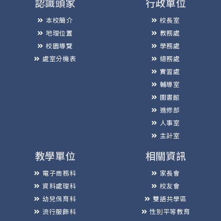
認識頭家
行政單位
本校簡介
校長室
地理位置
教務處
校園導覽
學務處
處室分機表
總務處
實習處
輔導室
圖書館
進修部
人事室
主計室
教學單位
相關資訊
電子商務科
家長會
資料處理科
校友會
幼兒保育科
雙語共學區
流行服飾科
性別平等教育