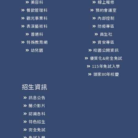
美容科
線上報修
餐飲管理科
預約會議室
觀光事業科
內部控制
表演藝術科
防疫專區
普通科
員生社
特殊教育網
資安專區
幼兒園
校園公開資訊
優質化&完全免試
115年免試入學
頭家80年校慶
招生資訊
訊息公告
簡介影片
認識各科
特色招生
完全免試
免試入學