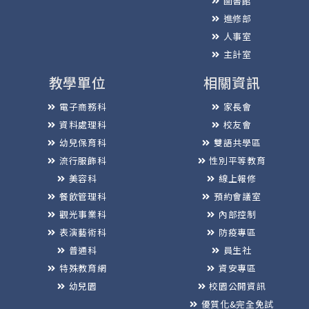
圖書館
進修部
人事室
主計室
教學單位
相關資訊
電子商務科
家長會
資料處理科
校友會
幼兒保育科
雙語共學區
流行服飾科
性別平等教育
美容科
線上報修
餐飲管理科
預約會議室
觀光事業科
內部控制
表演藝術科
防疫專區
普通科
員生社
特殊教育網
資安專區
幼兒園
校園公開資訊
優質化&完全免試