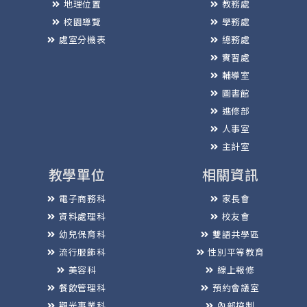
地理位置
教務處
校園導覽
學務處
處室分機表
總務處
實習處
輔導室
圖書館
進修部
人事室
主計室
教學單位
相關資訊
電子商務科
家長會
資料處理科
校友會
幼兒保育科
雙語共學區
流行服飾科
性別平等教育
美容科
線上報修
餐飲管理科
預約會議室
觀光事業科
內部控制