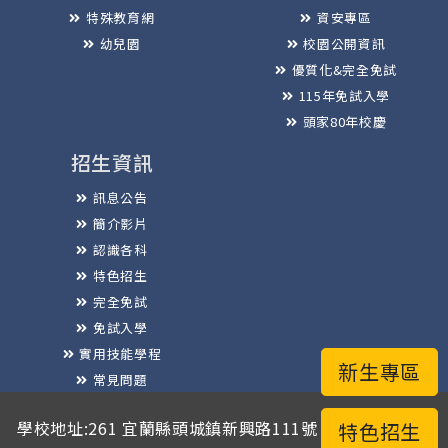
特殊教育網
資安專區
幼兒園
校園公開資訊
優質化&完全免試
115年免試入學
頭家80年校慶
招生資訊
訊息公告
簡介影片
認識各科
特色招生
完全免試
免試入學
實用技能學程
新生專區
常見問題
榮譽榜
學校地址:261 宜蘭縣頭城鎮新興路111號 / 電話總機:03-
特色招生