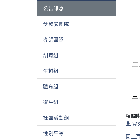
公告訊息
一
學務處團隊
導師團隊
訓育組
二
生輔組
體育組
三
衛生組
相關
社團活動組
買3
性別平等
回上