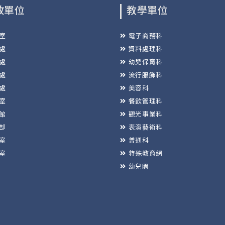
政單位
教學單位
室
電子商務科
處
資料處理科
處
幼兒保育科
處
流行服飾科
處
美容科
室
餐飲管理科
館
觀光事業科
部
表演藝術科
室
普通科
室
特殊教育網
幼兒園