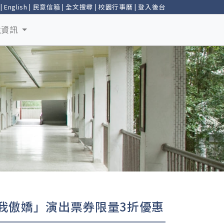
|
English
|
民意信箱
|
全文搜尋
|
校園行事曆
|
登入後台
生資訊
生我傲嬌」演出票券限量3折優惠