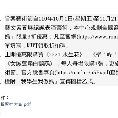
、
旨案藝術節自110年10月1日(星期五)至11月
藝文素養與認識表演藝術，本中心規劃全國
嬌」限量3折優惠；凡至官網(https://www.iron
單填寫，即可領取折扣碼。
、
上開優惠限購買《2221-永生花》、《壁！咚
《女誡蓮扇白鸚鵡》，每人每場限購1張，更多
術節」官方臉書專頁(https://reurl.cc/n5Expd)
、
檢附「我學生我傲嬌」宣傳圖檔乙式。
附件：
折票幹大事.pdf
頁