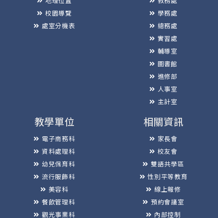
地理位置
教務處
校園導覽
學務處
處室分機表
總務處
實習處
輔導室
圖書館
進修部
人事室
主計室
教學單位
相關資訊
電子商務科
家長會
資料處理科
校友會
幼兒保育科
雙語共學區
流行服飾科
性別平等教育
美容科
線上報修
餐飲管理科
預約會議室
觀光事業科
內部控制