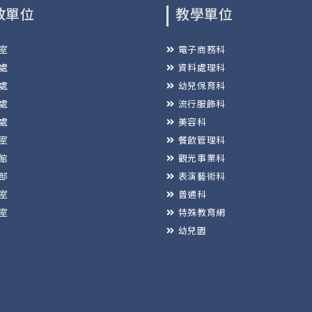
政單位
教學單位
室
電子商務科
處
資料處理科
處
幼兒保育科
處
流行服飾科
處
美容科
室
餐飲管理科
館
觀光事業科
部
表演藝術科
室
普通科
室
特殊教育網
幼兒園