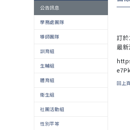
公告訊息
學務處團隊
導師團隊
訂於
最新
訓育組
http
生輔組
e7Pk
體育組
回上
衛生組
社團活動組
性別平等