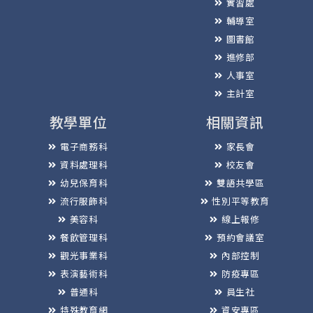
實習處
輔導室
圖書館
進修部
人事室
主計室
教學單位
相關資訊
電子商務科
家長會
資料處理科
校友會
幼兒保育科
雙語共學區
流行服飾科
性別平等教育
美容科
線上報修
餐飲管理科
預約會議室
觀光事業科
內部控制
表演藝術科
防疫專區
普通科
員生社
特殊教育網
資安專區