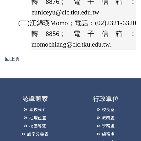
轉8876；電子信箱：
euniceyu@clc.tku.edu.tw。
(二)
江錦瑛Momo；電話：(02)2321-6320
轉8856；電子信箱：
momochiang@clc.tku.edu.tw。
回上頁
認識頭家
行政單位
本校簡介
校長室
地理位置
教務處
校園導覽
學務處
處室分機表
總務處