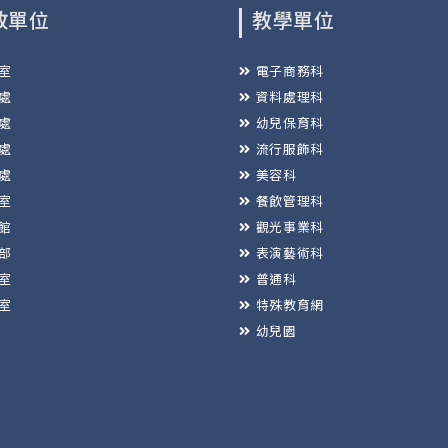
政單位
教學單位
室
電子商務科
處
資料處理科
處
幼兒保育科
處
流行服飾科
處
美容科
室
餐飲管理科
館
觀光事業科
部
表演藝術科
室
普通科
室
特殊教育網
幼兒園