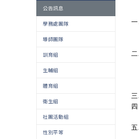
公告訊息
一
學務處團隊
導師團隊
二
訓育組
生輔組
體育組
三
衛生組
四
社團活動組
五
性別平等