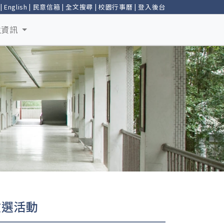
|
English
|
民意信箱
|
全文搜尋
|
校園行事曆
|
登入後台
生資訊
徵選活動