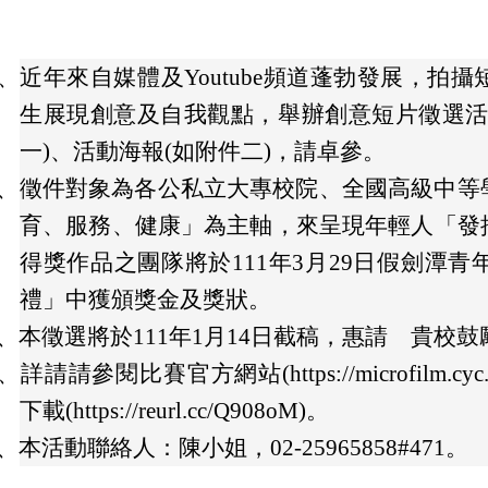
、
近年來自媒體及Youtube頻道蓬勃發展，拍
生展現創意及自我觀點，舉辦創意短片徵選活
一)、活動海報(如附件二)，請卓參。
、
徵件對象為各公私立大專校院、全國高級中等
育、服務、健康」為主軸，來呈現年輕人「發
得獎作品之團隊將於111年3月29日假劍潭
禮」中獲頒獎金及獎狀。
、
本徵選將於111年1月14日截稿，惠請 貴校
、
詳請請參閱比賽官方網站(https://microfilm.
下載(https://reurl.cc/Q908oM)。
、
本活動聯絡人：陳小姐，02-25965858#471。