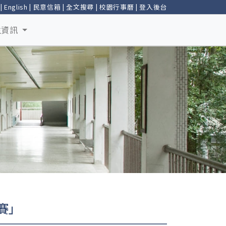
|
English
|
民意信箱
|
全文搜尋
|
校園行事曆
|
登入後台
生資訊
賽」