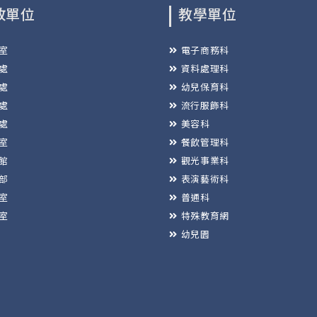
政單位
教學單位
室
電子商務科
處
資料處理科
處
幼兒保育科
處
流行服飾科
處
美容科
室
餐飲管理科
館
觀光事業科
部
表演藝術科
室
普通科
室
特殊教育網
幼兒園