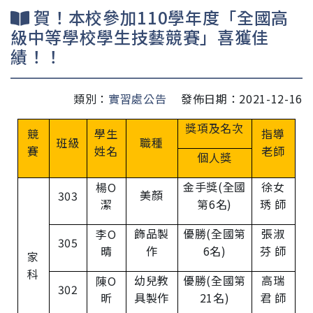
賀！本校參加110學年度「全國高
級中等學校學生技藝競賽」喜獲佳
績！！
類別：
實習處公告
發佈日期：2021-12-16
獎項及名次
競
學生
指導
班級
職種
賽
姓名
老師
個人獎
金手獎(全國
徐女
楊O
美顏
303
潔
第6名)
琇 師
飾品製
優勝(全國第
張淑
李O
305
晴
作
6名)
芬 師
家
科
幼兒教
優勝(全國第
高瑞
陳O
302
昕
具製作
21名)
君 師