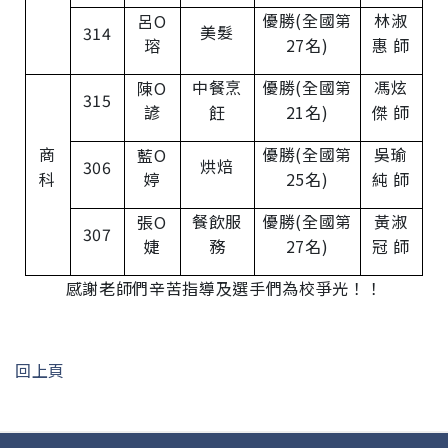
優勝(全國第
林淑
呂O
美髮
314
瑢
27名)
惠 師
中餐烹
優勝(全國第
馮炫
陳O
315
諺
飪
21名)
傑 師
商
優勝(全國第
吳瑜
藍O
烘焙
306
科
婷
25名)
純 師
餐飲服
優勝(全國第
黃淑
張O
307
婕
務
27名)
冠 師
感謝老師們辛苦指導及選手們為校爭光！！
回上頁