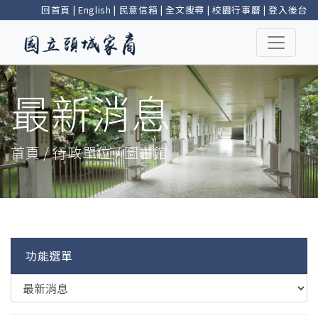
回首頁
|
English
|
民意信箱
|
全文搜尋
|
校園行事曆
|
登入後台
最新消息
首頁 / 行政單位 / 圖書館
功能選單