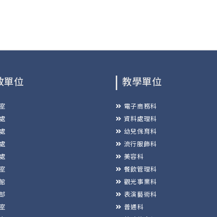
政單位
教學單位
室
電子商務科
處
資料處理科
處
幼兒保育科
處
流行服飾科
處
美容科
室
餐飲管理科
館
觀光事業科
部
表演藝術科
室
普通科