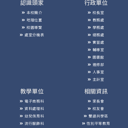
認識頭家
行政單位
本校簡介
校長室
地理位置
教務處
校園導覽
學務處
處室分機表
總務處
實習處
輔導室
圖書館
進修部
人事室
主計室
教學單位
相關資訊
電子商務科
家長會
資料處理科
校友會
幼兒保育科
雙語共學區
流行服飾科
性別平等教育