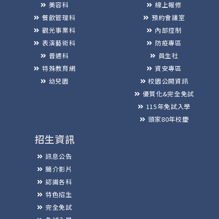
美容科
線上報修
餐飲管理科
預約會議室
觀光事業科
內部控制
表演藝術科
防疫專區
普通科
員生社
特殊教育網
資安專區
幼兒園
校園公開資訊
優質化&完全免試
115年免試入學
頭家80年校慶
招生資訊
訊息公告
簡介影片
認識各科
特色招生
完全免試