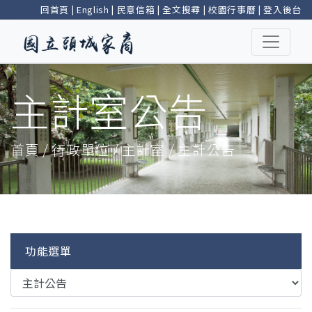
回首頁
|
English
|
民意信箱
|
全文搜尋
|
校園行事曆
|
登入後台
主計室公告
首頁 / 行政單位 / 主計室 / 主計公告
功能選單