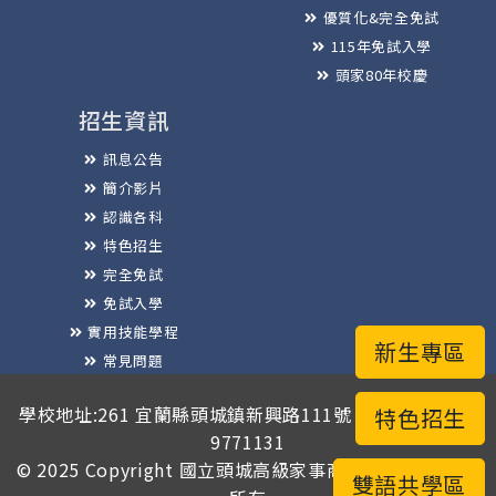
優質化&完全免試
115年免試入學
頭家80年校慶
招生資訊
訊息公告
簡介影片
認識各科
特色招生
完全免試
免試入學
實用技能學程
新生專區
常見問題
榮譽榜
學校地址:261 宜蘭縣頭城鎮新興路111號 / 電話總機:03-
特色招生
9771131
© 2025 Copyright
國立頭城高級家事商業職業學校
版權
雙語共學區