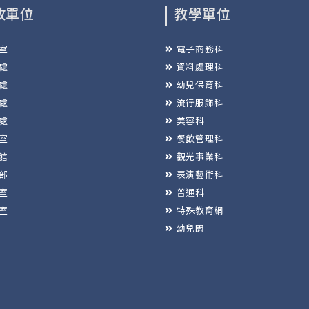
政單位
教學單位
室
電子商務科
處
資料處理科
處
幼兒保育科
處
流行服飾科
處
美容科
室
餐飲管理科
館
觀光事業科
部
表演藝術科
室
普通科
室
特殊教育網
幼兒園