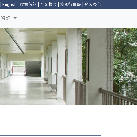
|
English
|
民意信箱
|
全文搜尋
|
校園行事曆
|
登入後台
生資訊