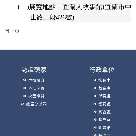
(二)
展覽地點：宜蘭人故事館(宜蘭市中
山路二段426號)。
回上頁
認識頭家
行政單位
本校簡介
校長室
地理位置
教務處
校園導覽
學務處
處室分機表
總務處
實習處
輔導室
圖書館
進修部