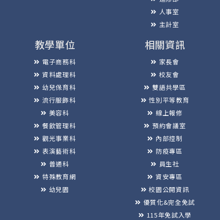
人事室
主計室
教學單位
相關資訊
電子商務科
家長會
資料處理科
校友會
幼兒保育科
雙語共學區
流行服飾科
性別平等教育
美容科
線上報修
餐飲管理科
預約會議室
觀光事業科
內部控制
表演藝術科
防疫專區
普通科
員生社
特殊教育網
資安專區
幼兒園
校園公開資訊
優質化&完全免試
115年免試入學