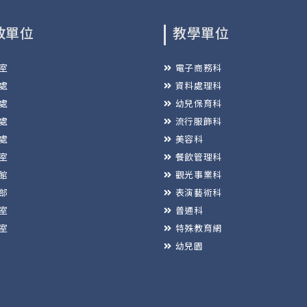
政單位
教學單位
室
電子商務科
處
資料處理科
處
幼兒保育科
處
流行服飾科
處
美容科
室
餐飲管理科
館
觀光事業科
部
表演藝術科
室
普通科
室
特殊教育網
幼兒園