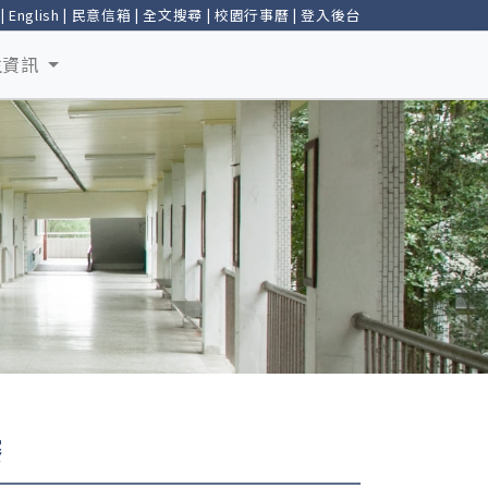
|
English
|
民意信箱
|
全文搜尋
|
校園行事曆
|
登入後台
生資訊
賽