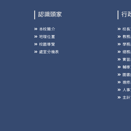
認識頭家
行
本校簡介
校長
地理位置
教務
校園導覽
學務
處室分機表
總務
實習
輔導
圖書
進修
人事
主計