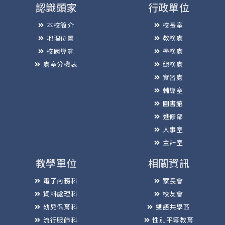
認識頭家
行政單位
本校簡介
校長室
地理位置
教務處
校園導覽
學務處
處室分機表
總務處
實習處
輔導室
圖書館
進修部
人事室
主計室
教學單位
相關資訊
電子商務科
家長會
資料處理科
校友會
幼兒保育科
雙語共學區
流行服飾科
性別平等教育