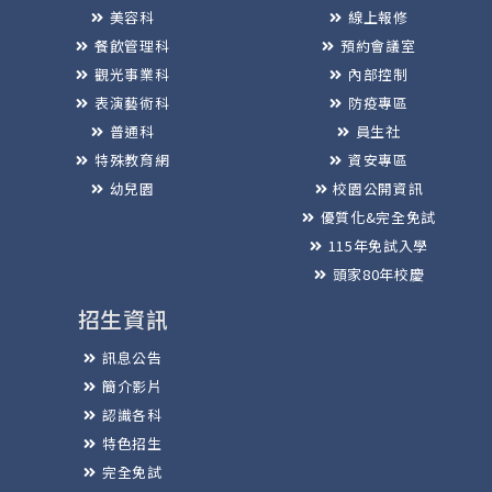
美容科
線上報修
餐飲管理科
預約會議室
觀光事業科
內部控制
表演藝術科
防疫專區
普通科
員生社
特殊教育網
資安專區
幼兒園
校園公開資訊
優質化&完全免試
115年免試入學
頭家80年校慶
招生資訊
訊息公告
簡介影片
認識各科
特色招生
完全免試