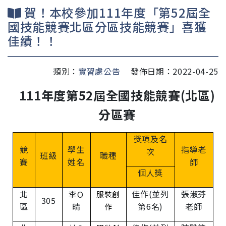
賀！本校參加111年度「第52屆全
國技能競賽北區分區技能競賽」喜獲
佳績！！
類別：
實習處公告
發佈日期：2022-04-25
111
年度第
52
屆全國技能競賽
(
北區
)
分區賽
獎項及名
競
學生
指導老
次
班級
職種
賽
姓名
師
個人獎
北
佳作
(
並列
張淑芬
李O
服裝創
305
區
晴
第
6
名
)
老師
作