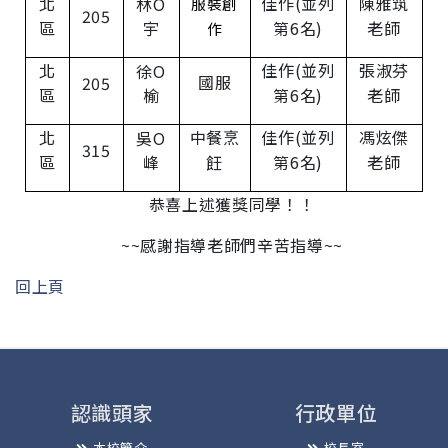
北
佳作
(
並列
陳雅筑
林O
服裝創
205
區
宇
第
6
名
)
老師
作
北
佳作
(
並列
張淑芬
徐O
國服
205
區
榆
第
6
名
)
老師
北
中餐烹
佳作
(
並列
馮炫傑
吳O
315
區
峰
飪
第
6
名
)
老師
恭喜上述獲獎同學！！
~~感謝指導老師們辛苦指導~~
回上頁
認識頭家
行政單位
本校簡介
校長室