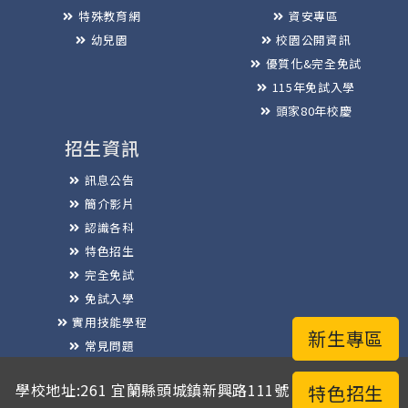
特殊教育網
資安專區
幼兒園
校園公開資訊
優質化&完全免試
115年免試入學
頭家80年校慶
招生資訊
訊息公告
簡介影片
認識各科
特色招生
完全免試
免試入學
實用技能學程
新生專區
常見問題
榮譽榜
學校地址:261 宜蘭縣頭城鎮新興路111號 / 電話總機:03-
特色招生