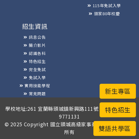
115年免試入學
頭家80年校慶
招生資訊
訊息公告
簡介影片
認識各科
特色招生
完全免試
免試入學
實用技能學程
新生專區
常見問題
榮譽榜
學校地址:261 宜蘭縣頭城鎮新興路111號 / 電話總機:03-
特色招生
9771131
© 2025 Copyright
國立頭城高級家事商業職業學校
版權
雙語共學區
所有