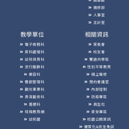
進修部
人事室
主計室
教學單位
相關資訊
電子商務科
家長會
資料處理科
校友會
幼兒保育科
雙語共學區
流行服飾科
性別平等教育
美容科
線上報修
餐飲管理科
預約會議室
觀光事業科
內部控制
表演藝術科
防疫專區
普通科
員生社
特殊教育網
資安專區
幼兒園
校園公開資訊
優質化&完全免試