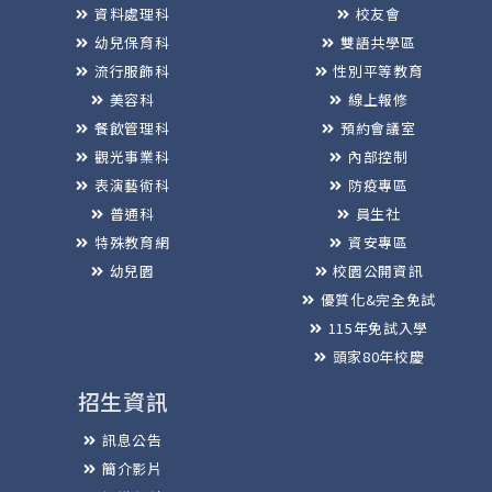
資料處理科
校友會
幼兒保育科
雙語共學區
流行服飾科
性別平等教育
美容科
線上報修
餐飲管理科
預約會議室
觀光事業科
內部控制
表演藝術科
防疫專區
普通科
員生社
特殊教育網
資安專區
幼兒園
校園公開資訊
優質化&完全免試
115年免試入學
頭家80年校慶
招生資訊
訊息公告
簡介影片