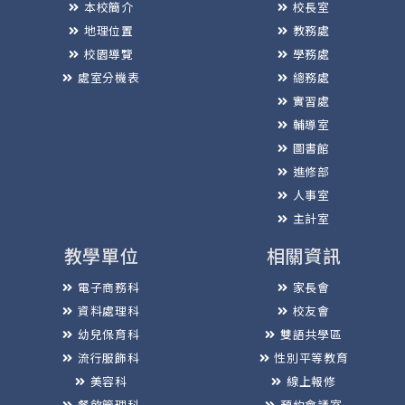
本校簡介
校長室
地理位置
教務處
校園導覽
學務處
處室分機表
總務處
實習處
輔導室
圖書館
進修部
人事室
主計室
教學單位
相關資訊
電子商務科
家長會
資料處理科
校友會
幼兒保育科
雙語共學區
流行服飾科
性別平等教育
美容科
線上報修
餐飲管理科
預約會議室