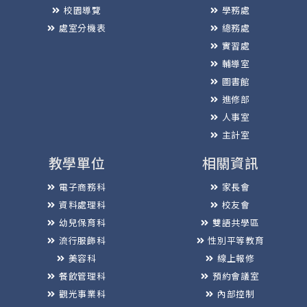
校園導覽
學務處
處室分機表
總務處
實習處
輔導室
圖書館
進修部
人事室
主計室
教學單位
相關資訊
電子商務科
家長會
資料處理科
校友會
幼兒保育科
雙語共學區
流行服飾科
性別平等教育
美容科
線上報修
餐飲管理科
預約會議室
觀光事業科
內部控制