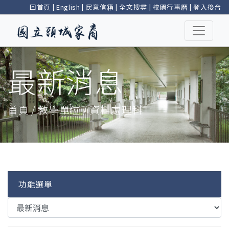
回首頁
|
English
|
民意信箱
|
全文搜尋
|
校園行事曆
|
登入後台
最新消息
首頁 / 教學單位 / 資料處理科
功能選單