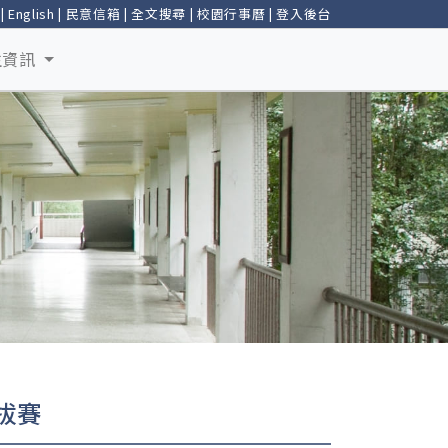
|
English
|
民意信箱
|
全文搜尋
|
校園行事曆
|
登入後台
生資訊
選拔賽