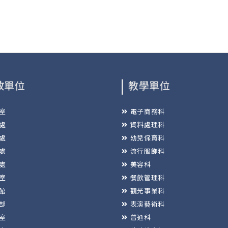
政單位
教學單位
室
電子商務科
處
資料處理科
處
幼兒保育科
處
流行服飾科
處
美容科
室
餐飲管理科
館
觀光事業科
部
表演藝術科
室
普通科