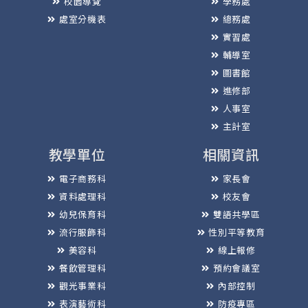
校園導覽
學務處
處室分機表
總務處
實習處
輔導室
圖書館
進修部
人事室
主計室
教學單位
相關資訊
電子商務科
家長會
資料處理科
校友會
幼兒保育科
雙語共學區
流行服飾科
性別平等教育
美容科
線上報修
餐飲管理科
預約會議室
觀光事業科
內部控制
表演藝術科
防疫專區