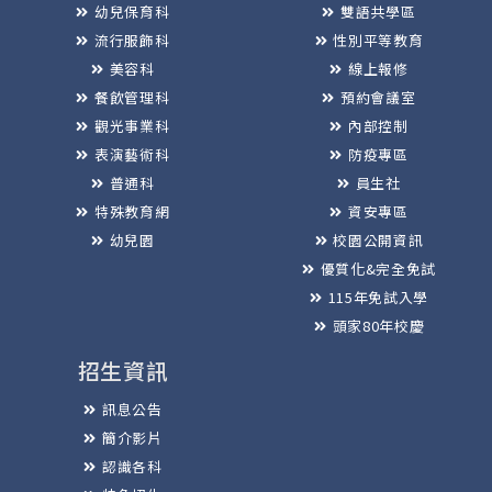
幼兒保育科
雙語共學區
流行服飾科
性別平等教育
美容科
線上報修
餐飲管理科
預約會議室
觀光事業科
內部控制
表演藝術科
防疫專區
普通科
員生社
特殊教育網
資安專區
幼兒園
校園公開資訊
優質化&完全免試
115年免試入學
頭家80年校慶
招生資訊
訊息公告
簡介影片
認識各科