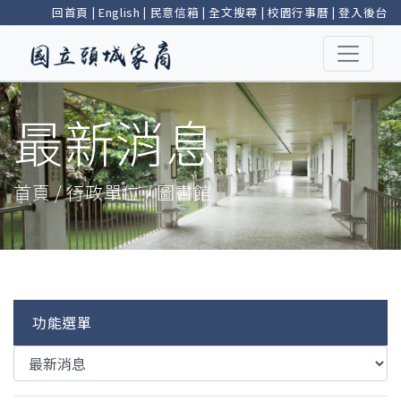
回首頁
|
English
|
民意信箱
|
全文搜尋
|
校園行事曆
|
登入後台
最新消息
首頁 / 行政單位 / 圖書館
功能選單