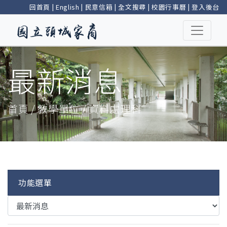
回首頁
|
English
|
民意信箱
|
全文搜尋
|
校園行事曆
|
登入後台
最新消息
首頁 / 教學單位 / 資料處理科
功能選單