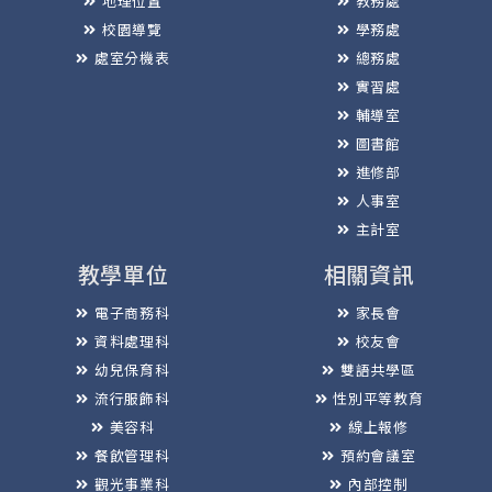
地理位置
教務處
校園導覽
學務處
處室分機表
總務處
實習處
輔導室
圖書館
進修部
人事室
主計室
教學單位
相關資訊
電子商務科
家長會
資料處理科
校友會
幼兒保育科
雙語共學區
流行服飾科
性別平等教育
美容科
線上報修
餐飲管理科
預約會議室
觀光事業科
內部控制