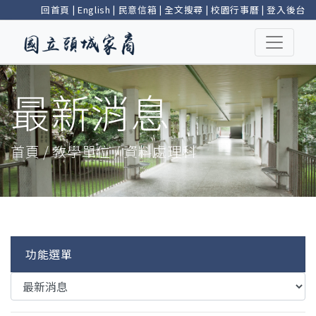
回首頁
|
English
|
民意信箱
|
全文搜尋
|
校園行事曆
|
登入後台
最新消息
首頁 / 教學單位 / 資料處理科
功能選單