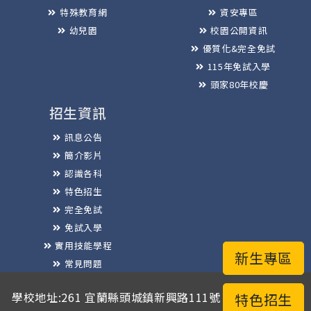
特殊教育網
資安專區
幼兒園
校園公開資訊
優質化&完全免試
115年免試入學
頭家80年校慶
招生資訊
訊息公告
簡介影片
認識各科
特色招生
完全免試
免試入學
實用技能學程
新生專區
常見問題
榮譽榜
學校地址:261 宜蘭縣頭城鎮新興路111號 / 電話總機:03-
特色招生