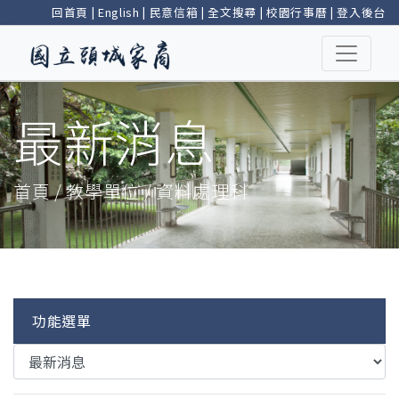
回首頁
|
English
|
民意信箱
|
全文搜尋
|
校園行事曆
|
登入後台
最新消息
首頁 / 教學單位 / 資料處理科
功能選單