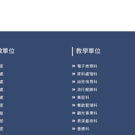
政單位
教學單位
室
電子商務科
處
資料處理科
處
幼兒保育科
處
流行服飾科
處
美容科
室
餐飲管理科
館
觀光事業科
部
表演藝術科
室
普通科