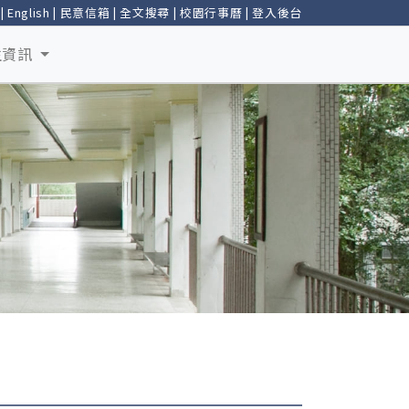
|
English
|
民意信箱
|
全文搜尋
|
校園行事曆
|
登入後台
生資訊