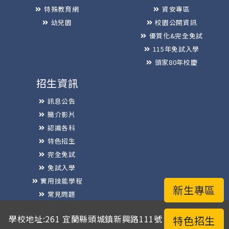
特殊教育網
資安專區
幼兒園
校園公開資訊
優質化&完全免試
115年免試入學
頭家80年校慶
招生資訊
訊息公告
簡介影片
認識各科
特色招生
完全免試
免試入學
實用技能學程
新生專區
常見問題
榮譽榜
學校地址:261 宜蘭縣頭城鎮新興路111號 / 電話總機:03-
特色招生