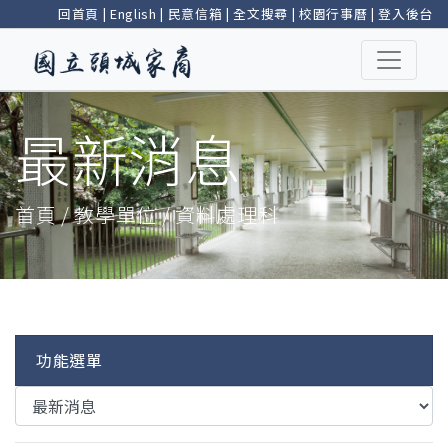
回首頁
|
English
|
民意信箱
|
全文搜尋
|
校園行事曆
|
登入後台
最新消息
首頁 / 教學單位 / 資料處理科
功能選單