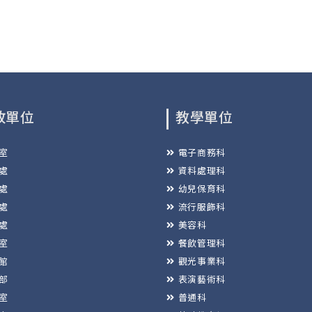
政單位
教學單位
室
電子商務科
處
資料處理科
處
幼兒保育科
處
流行服飾科
處
美容科
室
餐飲管理科
館
觀光事業科
部
表演藝術科
室
普通科