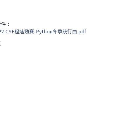
附件：
22 CSF程速勁賽-Python冬季競行曲.pdf
頁