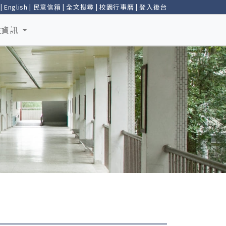
|
English
|
民意信箱
|
全文搜尋
|
校園行事曆
|
登入後台
生資訊